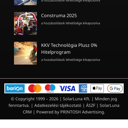
a hozzászólások lehetősége kikapcsolva
Ányos
Program:
Ajándék
Construma 2025
energia
Construma
a hozzászólások lehetősége kikapcsolva
cégének!
2025
bejegyzéshez
bejegyzéshez
KKV Technológia Plusz 0%
Hitelprogram
KKV
a hozzászólások lehetősége kikapcsolva
Technológia
Plusz
0%
Hitelprogram
bejegyzéshez
© Copyright 1999 – 2026 | SolarLuna Kft. | Minden jog
fenntartva. |
Adatkezelési tájékoztató
|
ÁSZF
|
SolarLuna
CRM
| Powered by
PRINTOSH Advertising
.