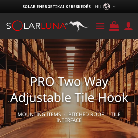
Skip
HU
SOLAR ENERGETIKAI KERESKEDÉS
to
content
PRO Two Way
Adjustable Tile Hook
MOUNTING ITEMS
/
PITCHED ROOF
/
TILE
INTERFACE