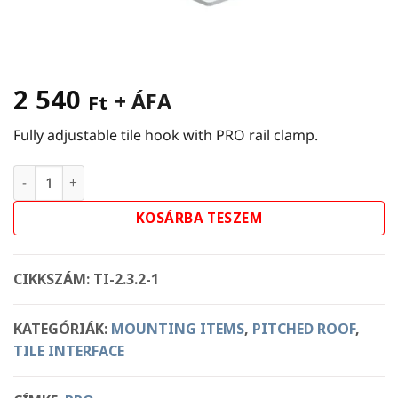
2 540
+ ÁFA
Ft
Fully adjustable tile hook with PRO rail clamp.
PRO Two Way Adjustable Tile Hook mennyiség
KOSÁRBA TESZEM
CIKKSZÁM:
TI-2.3.2-1
KATEGÓRIÁK:
MOUNTING ITEMS
,
PITCHED ROOF
,
TILE INTERFACE