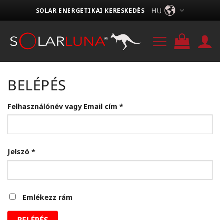
Skip
HU
SOLAR ENERGETIKAI KERESKEDÉS
to
content
BELÉPÉS
Kötelező
Felhasználónév vagy Email cím
*
Kötelező
Jelszó
*
Emlékezz rám
BELÉPÉS