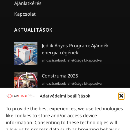
Ajánlatkérés
Kapcsolat
AKTUALITÁSOK
Jedlik Ányos Program: Ajándék
energia cégének!
Jedlik
a hozzászólások lehetősége kikapcsolva
Ányos
Program:
Ajándék
Construma 2025
energia
Construma
a hozzászólások lehetősége kikapcsolva
cégének!
2025
bejegyzéshez
bejegyzéshez
Adatvédelmi beállítások
KKV Technológia Plusz 0%
To provide the best experiences, we use technologies
Hitelprogram
like cookies to store and/or access device
KKV
a hozzászólások lehetősége kikapcsolva
information. Consenting to these technologies will
Technológia
allow us to process data such as browsing behavior