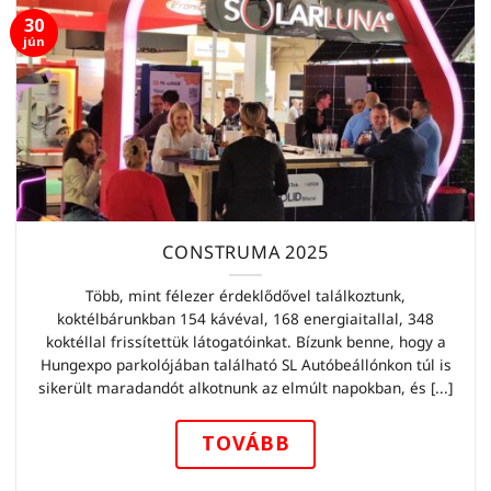
30
jún
CONSTRUMA 2025
Több, mint félezer érdeklődővel találkoztunk,
koktélbárunkban 154 kávéval, 168 energiaitallal, 348
koktéllal frissítettük látogatóinkat. Bízunk benne, hogy a
Hungexpo parkolójában található SL Autóbeállónkon túl is
sikerült maradandót alkotnunk az elmúlt napokban, és [...]
TOVÁBB