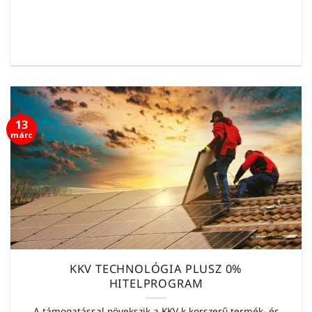
13
márc
KKV TECHNOLÓGIA PLUSZ 0%
HITELPROGRAM
A támogatással növekszik a KKV-k korszerű termék- és