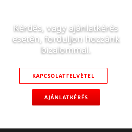
Kérdés, vagy ajánlatkérés
esetén, forduljon hozzánk
bizalommal.
KAPCSOLATFELVÉTEL
AJÁNLATKÉRÉS