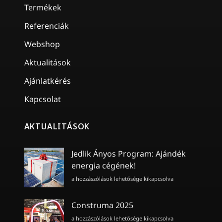
Termékek
Referenciák
Webshop
Aktualitások
Ajánlatkérés
Kapcsolat
AKTUALITÁSOK
Jedlik Ányos Program: Ajándék
energia cégének!
Jedlik
a hozzászólások lehetősége kikapcsolva
Ányos
Program:
Ajándék
Construma 2025
energia
Construma
a hozzászólások lehetősége kikapcsolva
cégének!