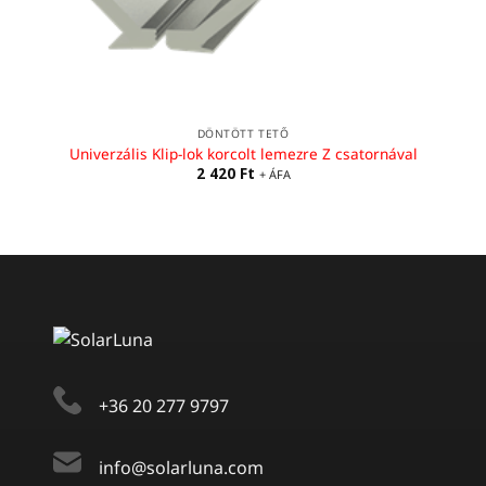
DÖNTÖTT TETŐ
Univerzális Klip-lok korcolt lemezre Z csatornával
2 420
Ft
+ ÁFA
+36 20 277 9797
info@solarluna.com