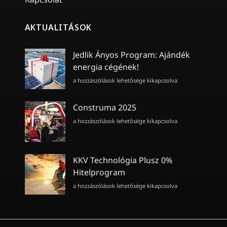
AKTUALITÁSOK
Jedlik Ányos Program: Ajándék
energia cégének!
Jedlik
a hozzászólások lehetősége kikapcsolva
Ányos
Program:
Ajándék
Construma 2025
energia
Construma
a hozzászólások lehetősége kikapcsolva
cégének!
2025
bejegyzéshez
bejegyzéshez
KKV Technológia Plusz 0%
Hitelprogram
KKV
a hozzászólások lehetősége kikapcsolva
Technológia
Plusz
0%
Hitelprogram