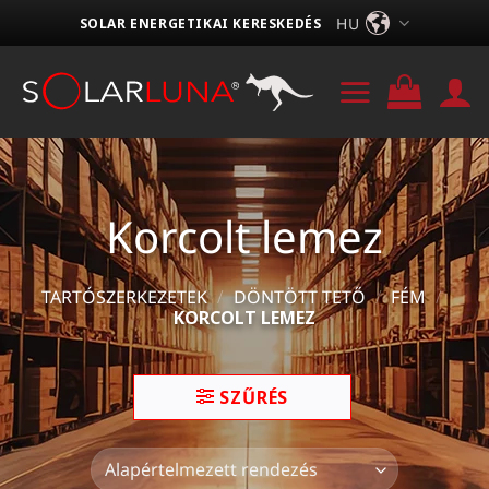
Skip
HU
SOLAR ENERGETIKAI KERESKEDÉS
to
content
Korcolt lemez
TARTÓSZERKEZETEK
/
DÖNTÖTT TETŐ
/
FÉM
/
KORCOLT LEMEZ
SZŰRÉS