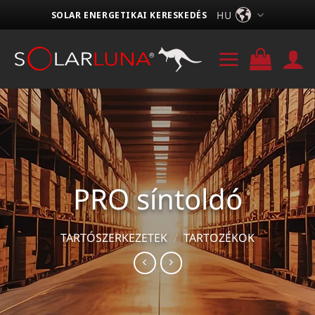
Skip
HU
SOLAR ENERGETIKAI KERESKEDÉS
to
content
PRO síntoldó
TARTÓSZERKEZETEK
/
TARTOZÉKOK