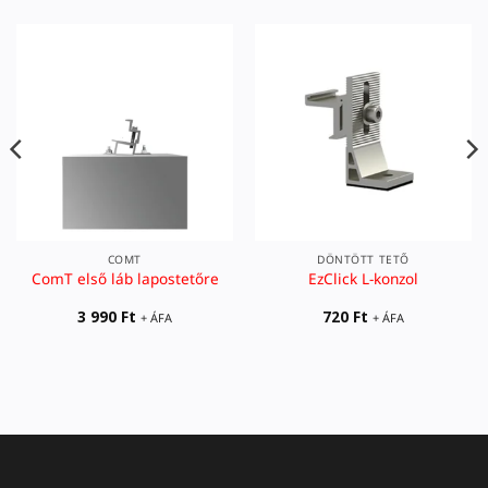
COMT
DÖNTÖTT TETŐ
ComT első láb lapostetőre
EzClick L-konzol
3 990
Ft
720
Ft
+ ÁFA
+ ÁFA