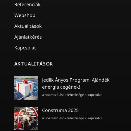
Referenciák
Webshop
Aktualitások
Ajánlatkérés
Kapcsolat
AKTUALITÁSOK
Jedlik Ányos Program: Ajándék
energia cégének!
Jedlik
a hozzászólások lehetősége kikapcsolva
Ányos
Program:
Ajándék
Construma 2025
energia
Construma
a hozzászólások lehetősége kikapcsolva
cégének!
2025
bejegyzéshez
bejegyzéshez