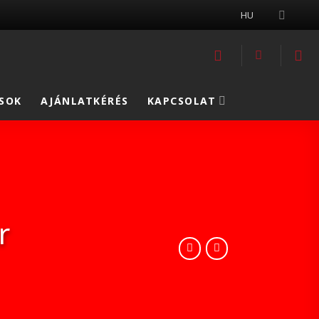
HU
SOK
AJÁNLATKÉRÉS
KAPCSOLAT
r