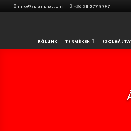
Skip
info@solarluna.com
+36 20 277 9797
to
content
RÓLUNK
TERMÉKEK
SZOLGÁLTA