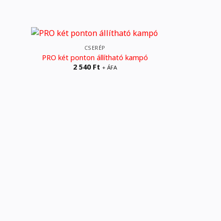
CSERÉP
PRO két ponton állítható kampó
2 540
Ft
+ ÁFA
PRO lapos
3 