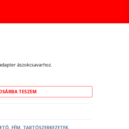
 adapter ászokcsavarhoz.
ennyiség
OSÁRBA TESZEM
ETŐ
,
FÉM
,
TARTÓSZERKEZETEK
,