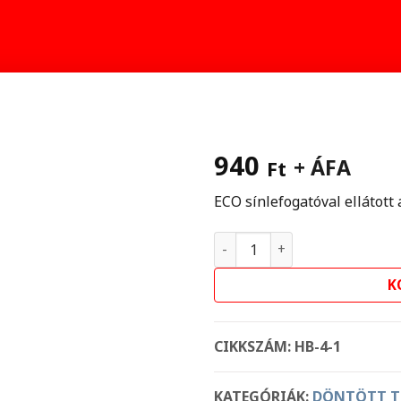
940
+ ÁFA
Ft
ECO sínlefogatóval ellátott
Ászokcsavar PRO adapter m
K
CIKKSZÁM:
HB-4-1
KATEGÓRIÁK:
DÖNTÖTT T