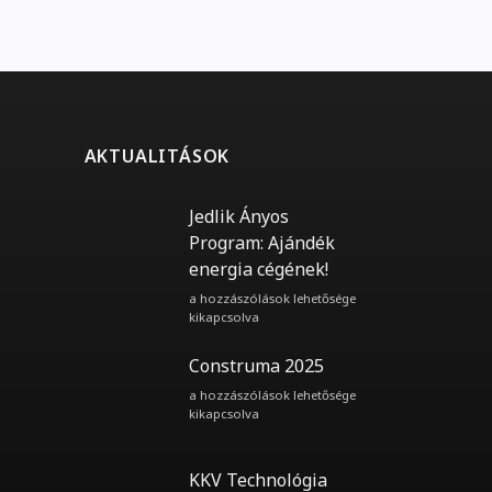
AKTUALITÁSOK
Jedlik Ányos
Program: Ajándék
energia cégének!
Jedlik
a hozzászólások lehetősége
Ányos
kikapcsolva
Program:
Ajándék
Construma 2025
energia
cégének!
Construma
a hozzászólások lehetősége
bejegyzéshez
2025
kikapcsolva
bejegyzéshez
KKV Technológia