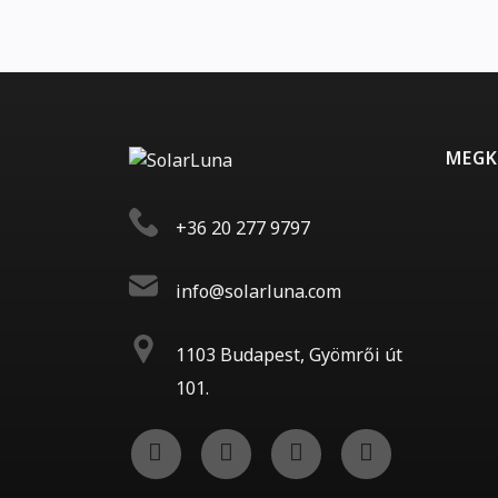
MEGK
+36 20 277 9797
info@solarluna.com
1103 Budapest, Gyömrői út
101.