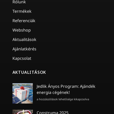
Rólunk
Termékek
Referenciák
Webshop
Aktualitások
Ajánlatkérés
Kapcsolat
AKTUALITÁSOK
Jedlik Ányos Program: Ajándék
energia cégének!
Jedlik
a hozzászólások lehetősége kikapcsolva
Ányos
Program:
Ajándék
Construma 2025