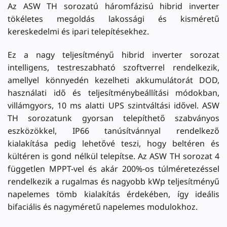
Az ASW TH sorozatú háromfázisú hibrid inverter
tökéletes megoldás lakossági és kisméretű
kereskedelmi és ipari telepítésekhez.
Ez a nagy teljesítményű hibrid inverter sorozat
intelligens, testreszabható szoftverrel rendelkezik,
amellyel könnyedén kezelheti akkumulátorát DOD,
használati idő és teljesítménybeállítási módokban,
villámgyors, 10 ms alatti UPS szintváltási idővel. ASW
TH sorozatunk gyorsan telepíthető szabványos
eszközökkel, IP66 tanúsítvánnyal rendelkező
kialakítása pedig lehetővé teszi, hogy beltéren és
kültéren is gond nélkül telepítse. Az ASW TH sorozat 4
független MPPT-vel és akár 200%-os túlméretezéssel
rendelkezik a rugalmas és nagyobb kWp teljesítményű
napelemes tömb kialakítás érdekében, így ideális
bifaciális és nagyméretű napelemes modulokhoz.