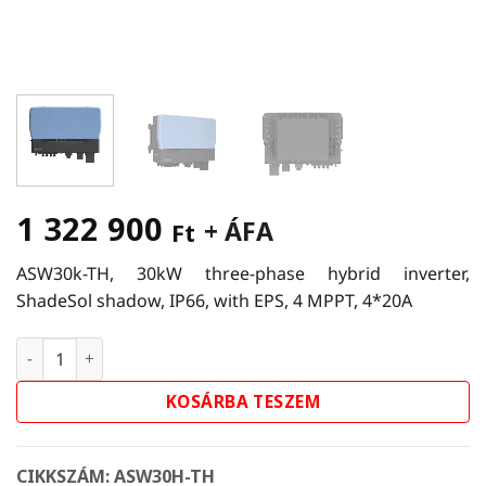
1 322 900
+ ÁFA
Ft
ASW30k-TH, 30kW three-phase hybrid inverter,
ShadeSol shadow, IP66, with EPS, 4 MPPT, 4*20A
Solplanet ASW30k-TH Inverter mennyiség
KOSÁRBA TESZEM
CIKKSZÁM:
ASW30H-TH