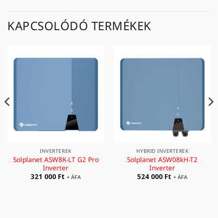
KAPCSOLÓDÓ TERMÉKEK
INVERTEREK
HYBRID INVERTEREK
Solplanet ASW8K-LT G2 Pro
Solplanet ASW08kH-T2
Inverter
Inverter
321 000
Ft
524 000
Ft
+ ÁFA
+ ÁFA